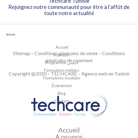
Techcare Tunisie
Rejoignez notre communauté pour être à l’affût de
toute notre actualité
Accueil
Sitemap
–
Conditions générales de vente
– Conditions
A propos
générales de paiement
Programme خدمني
Formations métiers
Copyright @2020 –
TECHCARE
–
Agence web en Tunisie
Formations modules
Évènement
Blog
Contact
Accueil
A propos