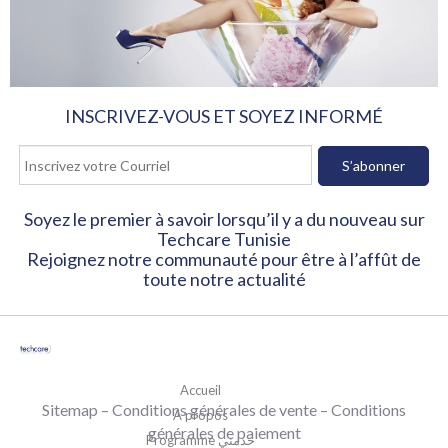
INSCRIVEZ-VOUS ET SOYEZ INFORMÉ
Soyez le premier à savoir lorsqu’il y a du nouveau sur
Techcare Tunisie
Rejoignez notre communauté pour être à l’affût de
toute notre actualité
Accueil
Sitemap
–
Conditions générales de vente
– Conditions
A propos
générales de paiement
Programme خدمني