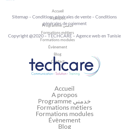
Accueil
Sitemap
–
Conditions générales de vente
– Conditions
A propos
générales de paiement
Programme خدمني
Formations métiers
Copyright @2020 –
TECHCARE
–
Agence web en Tunisie
Formations modules
Évènement
Blog
Contact
Accueil
A propos
Programme خدمني
Formations métiers
Formations modules
Évènement
Blog