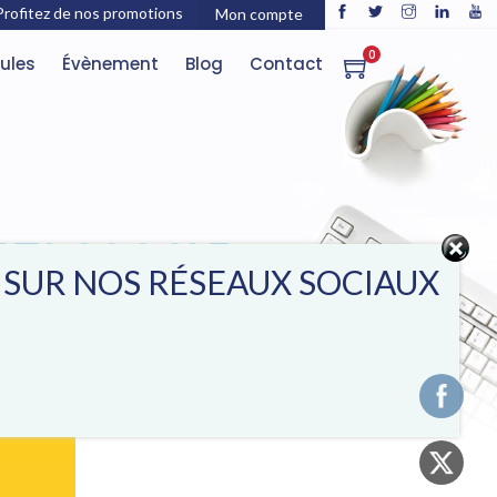
Profitez de nos promotions
Mon compte
0
ules
Évènement
Blog
Contact
TATS GOOGLE
E SUR NOS RÉSEAUX SOCIAUX