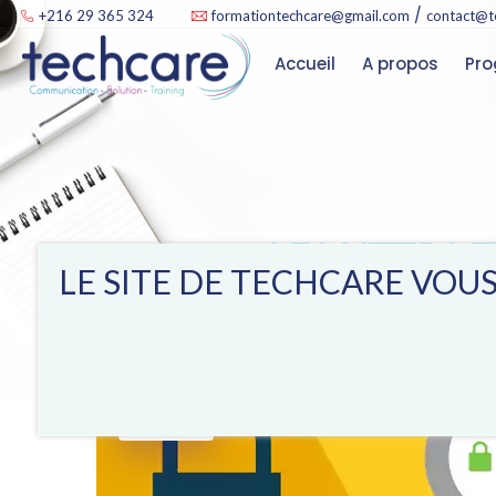
/
+216 29 365 324
formationtechcare@gmail.com
contact@t
Accueil
A propos
LES HTTPS 
LE SITE DE TECHCARE VOUS
15
NOV