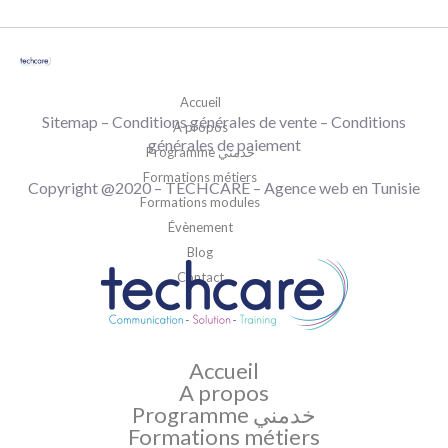
Accueil
Sitemap
–
Conditions générales de vente
– Conditions
A propos
générales de paiement
Programme خدمني
Formations métiers
Copyright @2020 –
TECHCARE
–
Agence web en Tunisie
Formations modules
Évènement
Blog
Contact
Accueil
A propos
Programme خدمني
Formations métiers