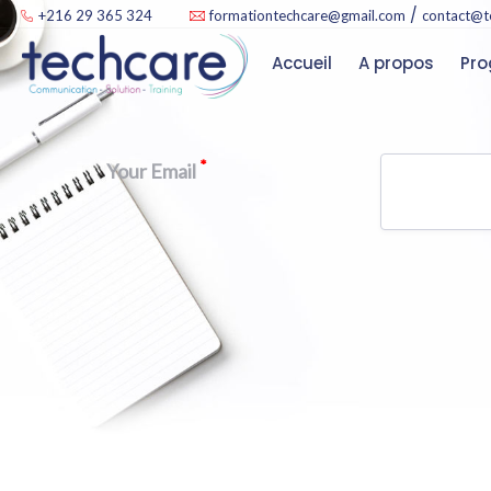
/
+216 29 365 324
formationtechcare@gmail.com
contact@t
Accueil
A propos
*
Your Email