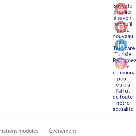
Soyez le
premier
à savoir
lorsqu’il
y a du
nouveau
sur
Techcare
Tunisie
Rejoigne
notre
communa
pour
être à
l’affût
de toute
notre
actualité
mations modules
Évènement