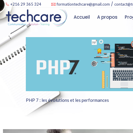
/
+216 29 365 324
formationtechcare@gmail.com
contact@t
Accueil
A propos
PHP 7 : les évolutions et les performances