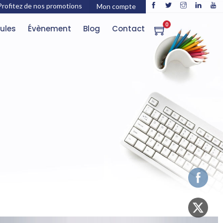
Profitez de nos promotions
Mon compte
0
ules
Évènement
Blog
Contact