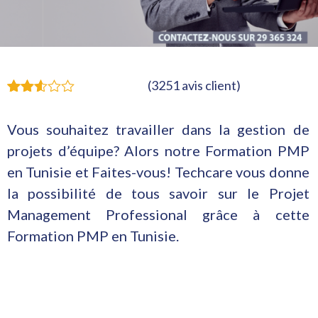
(
3251
avis client)
2922
Noté
2.53
Vous souhaitez travailler dans la gestion de
sur
5
projets d’équipe? Alors notre Formation PMP
basé
sur
en Tunisie et Faites-vous!
Techcare
vous donne
notations
la possibilité de tous savoir sur le Projet
client
Management Professional grâce à cette
Formation PMP en Tunisie.