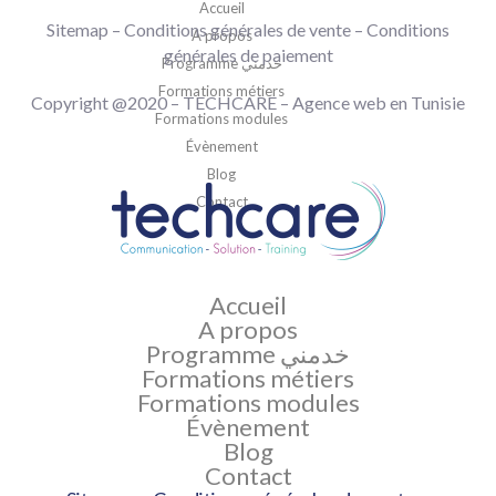
Accueil
Sitemap
–
Conditions générales de vente
– Conditions
A propos
générales de paiement
Programme خدمني
Formations métiers
Copyright @2020 –
TECHCARE
–
Agence web en Tunisie
Formations modules
Évènement
Blog
Contact
Accueil
A propos
Programme خدمني
Formations métiers
Formations modules
Évènement
Blog
Contact