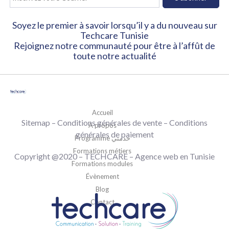
Soyez le premier à savoir lorsqu’il y a du nouveau sur
Techcare Tunisie
Rejoignez notre communauté pour être à l’affût de
toute notre actualité
Accueil
Sitemap
–
Conditions générales de vente
– Conditions
A propos
générales de paiement
Programme خدمني
Formations métiers
Copyright @2020 –
TECHCARE
–
Agence web en Tunisie
Formations modules
Évènement
Blog
Contact