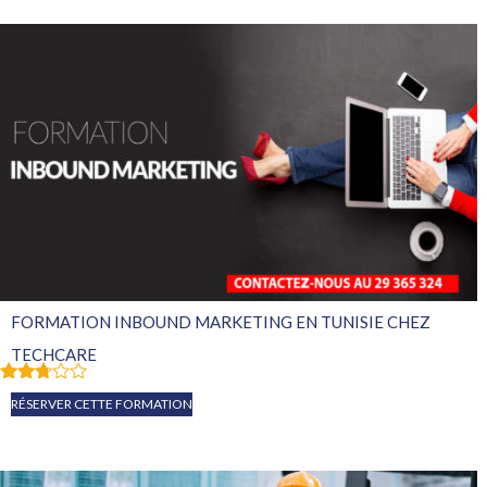
FORMATION INBOUND MARKETING EN TUNISIE CHEZ
TECHCARE
Note
RÉSERVER CETTE FORMATION
2.67
sur
5